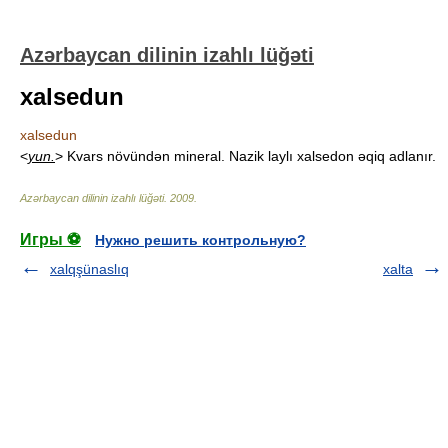
Azərbaycan dilinin izahlı lüğəti
xalsedun
xalsedun
<
yun.
> Kvars növündən mineral. Nazik laylı xalsedon əqiq adlanır.
Azərbaycan dilinin izahlı lüğəti
.
2009
.
Игры ⚽
Нужно решить контрольную?
xalqşünaslıq
xalta