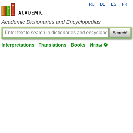
RU
DE
ES
FR
en-academic.com
Academic Dictionaries and Encyclopedias
Search!
Interpretations
Translations
Books
Игры ⚽